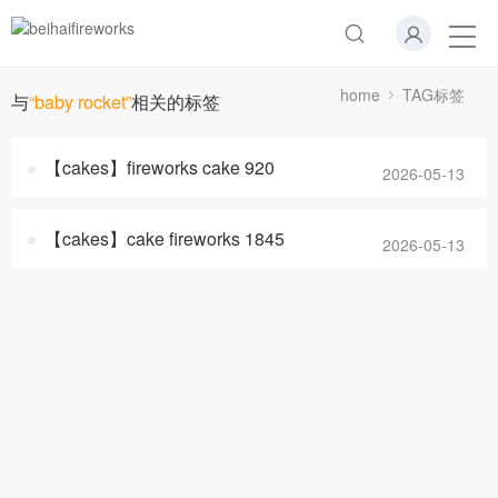
home
TAG标签
与
“baby rocket”
相关的标签
【cakes】fireworks cake 920
2026-05-13
【cakes】cake fireworks 1845
2026-05-13