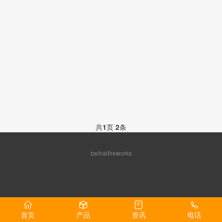
共
1
页
2
条
beihaifireworks
首页
产品
资讯
电话